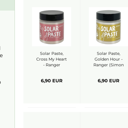
d
Solar Paste,
Solar Paste,
ie
Cross My Heart
Golden Hour -
- Ranger
Ranger (Simon
(Simon Hurley)
Hurley)
6,90 EUR
6,90 EUR
O