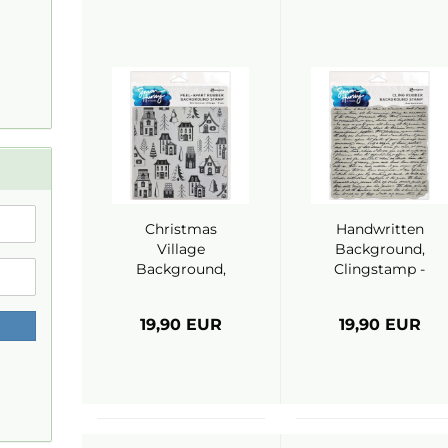
Christmas
Handwritten
Village
Background,
Background,
Clingstamp -
Clingstamp -
Ranger (Simon
Ranger (Simon
Hurley)
19,90 EUR
19,90 EUR
Hurley)