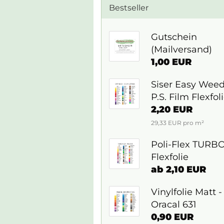
Bestseller
Gutschein
(Mailversand)
1,00 EUR
Siser Easy Wee
P.S. Film Flexfol
2,20 EUR
29,33 EUR pro m²
Poli-Flex TURB
Flexfolie
ab 2,10 EUR
Vinylfolie Matt -
Oracal 631
0,90 EUR