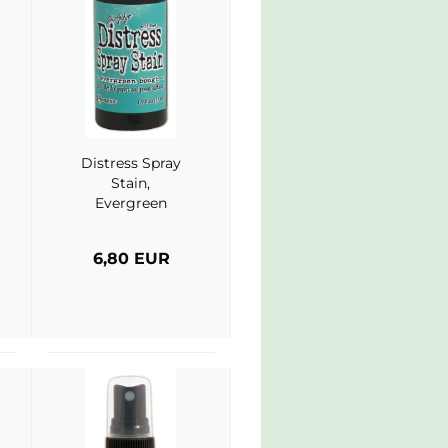
Distress Spray
Stain,
Evergreen
Bough -
Ranger (Tim
6,80 EUR
Holtz)