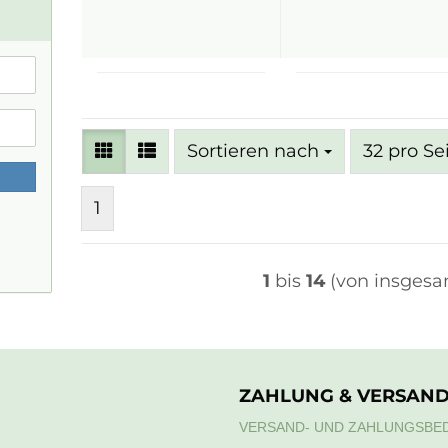
Sortieren nach
pro Seite
Sortieren nach
32 pro Se
1
1
bis
14
(von insges
ZAHLUNG & VERSAN
VERSAND- UND ZAHLUNGSBE