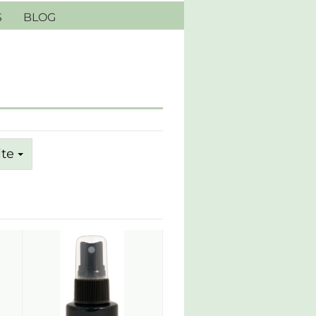
S
BLOG
ite