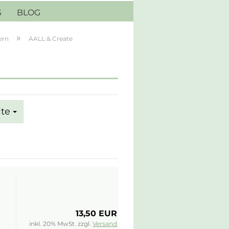
S
BLOG
»
ern
AALL & Create
ite
13,50 EUR
inkl. 20% MwSt. zzgl.
Versand