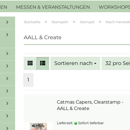
DEN
MESSEN & VERANSTALTUNGEN
WORKSHOP
»
»
»
Startseite
Stempeln
Stempel
Nach Herstell
AALL & Create
Sortieren nach
pro Seite
Sortieren nach
32 pro Se
1
Catmas Capers, Clearstamp -
AALL & Create
Lieferzeit:
Sofort lieferbar