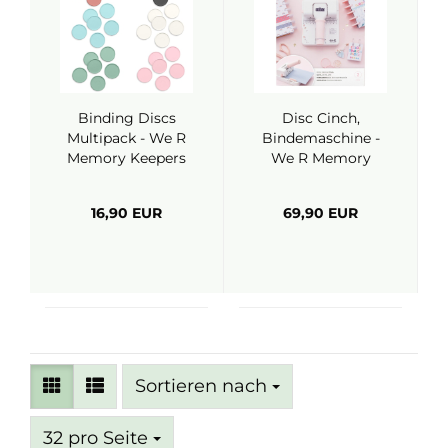
Binding Discs
Disc Cinch,
Multipack - We R
Bindemaschine -
Memory Keepers
We R Memory
Keepers
16,90 EUR
69,90 EUR
Sortieren nach
Sortieren nach
pro Seite
32 pro Seite