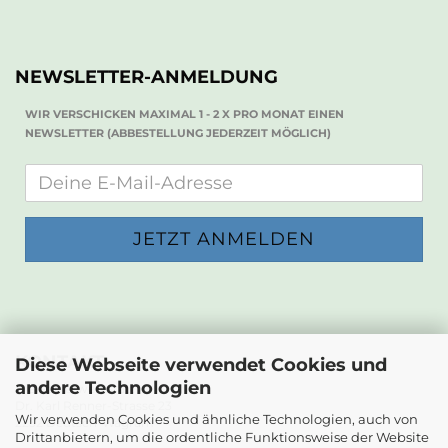
NEWSLETTER-ANMELDUNG
WIR VERSCHICKEN MAXIMAL 1 - 2 X PRO MONAT EINEN
NEWSLETTER (ABBESTELLUNG JEDERZEIT MÖGLICH)
KONTAKT
Diese Webseite verwendet Cookies und
andere Technologien
Die Papierwerkstatt
Dr. Karl Renner-Strasse 23
Wir verwenden Cookies und ähnliche Technologien, auch von
2232 Deutsch-Wagram
Drittanbietern, um die ordentliche Funktionsweise der Website