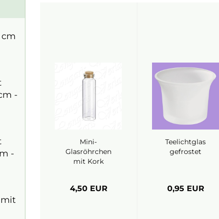
2 cm
t
 cm -
t
Mini-
Teelichtglas
Glasröhrchen
gefrostet
cm -
mit Kork
4,50 EUR
0,95 EUR
 mit