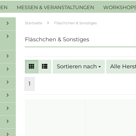
DEN
MESSEN & VERANSTALTUNGEN
WORKSHOP
»
Startseite
Fläschchen & Sonstiges
Fläschchen & Sonstiges
Sortieren nach
Sortieren nach
Alle Hers
1