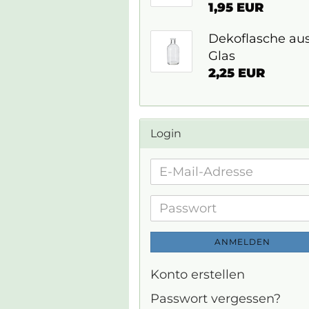
1,95 EUR
Dekoflasche au
Glas
2,25 EUR
Login
E-
Mail-
Adresse
Passwort
ANMELDEN
Konto erstellen
Passwort vergessen?