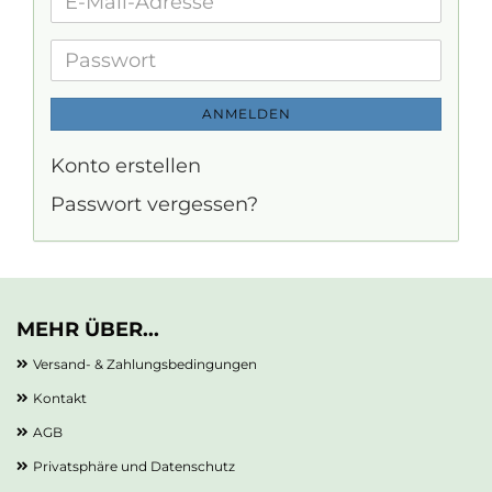
E-
Mail-
Adresse
Passwort
ANMELDEN
Konto erstellen
Passwort vergessen?
MEHR ÜBER...
Versand- & Zahlungsbedingungen
Kontakt
AGB
Privatsphäre und Datenschutz