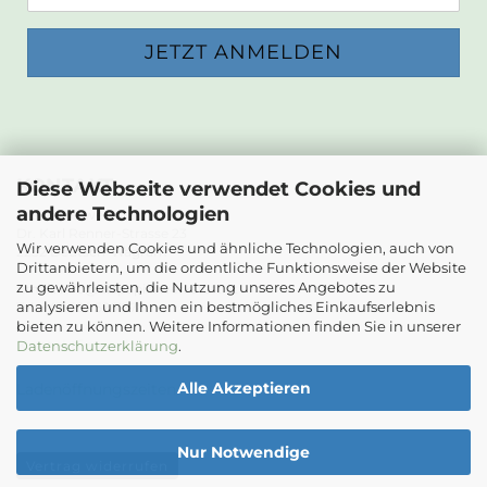
KONTAKT
Diese Webseite verwendet Cookies und
andere Technologien
Die Papierwerkstatt
Dr. Karl Renner-Strasse 23
Wir verwenden Cookies und ähnliche Technologien, auch von
2232 Deutsch-Wagram
Drittanbietern, um die ordentliche Funktionsweise der Website
zu gewährleisten, die Nutzung unseres Angebotes zu
Email: info@diepapierwerkstatt.at
analysieren und Ihnen ein bestmögliches Einkaufserlebnis
Tel. +43 664 5261978
bieten zu können. Weitere Informationen finden Sie in unserer
Kontaktformular
Datenschutzerklärung
.
Alle Akzeptieren
Ladenöffnungszeiten
Nur Notwendige
Vertrag widerrufen