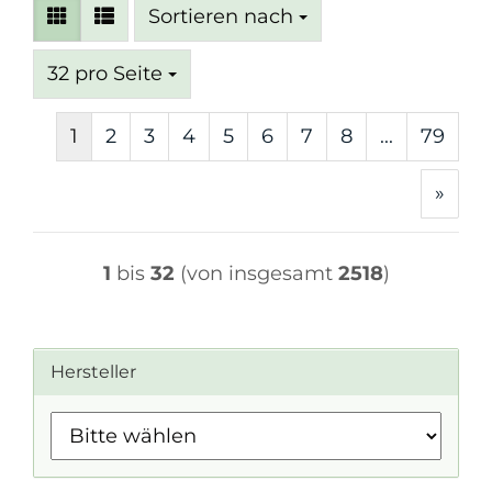
Sortieren nach
Sortieren nach
pro Seite
32 pro Seite
1
2
3
4
5
6
7
8
...
79
»
1
bis
32
(von insgesamt
2518
)
Hersteller