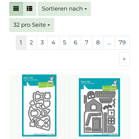
Sortieren nach
Sortieren nach
pro Seite
32 pro Seite
1
2
3
4
5
6
7
8
...
79
»