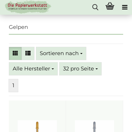
Gelpen
Sortieren nach
Sortieren nach
pro Seite
Alle Hersteller
32 pro Seite
1