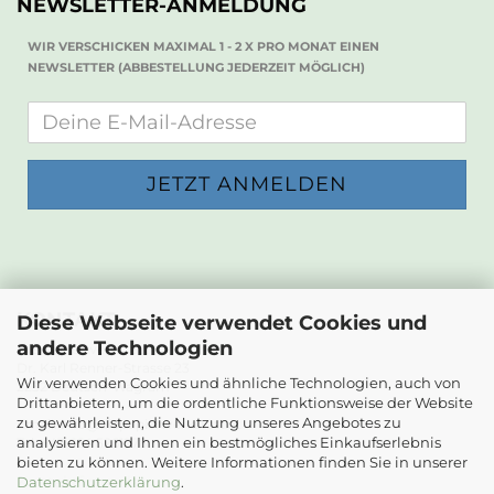
NEWSLETTER-ANMELDUNG
WIR VERSCHICKEN MAXIMAL 1 - 2 X PRO MONAT EINEN
NEWSLETTER (ABBESTELLUNG JEDERZEIT MÖGLICH)
KONTAKT
Diese Webseite verwendet Cookies und
andere Technologien
Die Papierwerkstatt
Dr. Karl Renner-Strasse 23
Wir verwenden Cookies und ähnliche Technologien, auch von
2232 Deutsch-Wagram
Drittanbietern, um die ordentliche Funktionsweise der Website
zu gewährleisten, die Nutzung unseres Angebotes zu
Email: info@diepapierwerkstatt.at
analysieren und Ihnen ein bestmögliches Einkaufserlebnis
Tel. +43 664 5261978
bieten zu können. Weitere Informationen finden Sie in unserer
Kontaktformular
Datenschutzerklärung
.