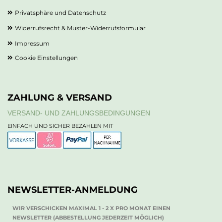
Privatsphäre und Datenschutz
Widerrufsrecht & Muster-Widerrufsformular
Impressum
Cookie Einstellungen
ZAHLUNG & VERSAND
VERSAND- UND ZAHLUNGSBEDINGUNGEN
EINFACH UND SICHER BEZAHLEN MIT
NEWSLETTER-ANMELDUNG
WIR VERSCHICKEN MAXIMAL 1 - 2 X PRO MONAT EINEN
NEWSLETTER (ABBESTELLUNG JEDERZEIT MÖGLICH)