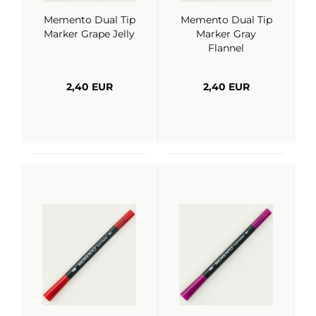
Memento Dual Tip
Memento Dual Tip
Marker Grape Jelly
Marker Gray
Flannel
2,40 EUR
2,40 EUR