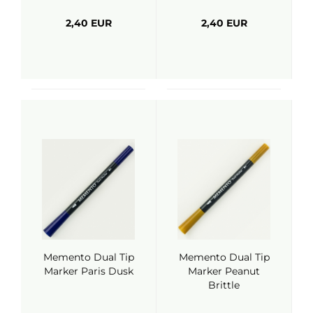
2,40 EUR
2,40 EUR
Memento Dual Tip
Memento Dual Tip
Marker Paris Dusk
Marker Peanut
Brittle