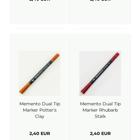
Memento Dual Tip
Memento Dual Tip
Marker Potter's
Marker Rhubarb
Clay
Stalk
2,40 EUR
2,40 EUR