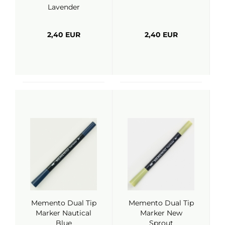
Lavender
2,40 EUR
2,40 EUR
Memento Dual Tip
Memento Dual Tip
Marker Nautical
Marker New
Blue
Sprout