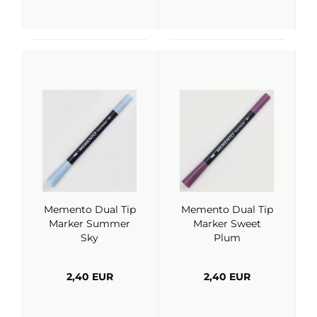
Memento Dual Tip
Memento Dual Tip
Marker Summer
Marker Sweet
Sky
Plum
2,40 EUR
2,40 EUR