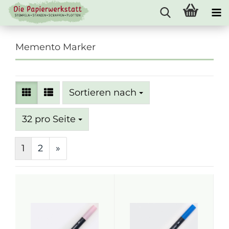
Memento Marker
Sortieren nach
Sortieren nach
pro Seite
32 pro Seite
1
2
»