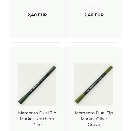
2,40 EUR
2,40 EUR
Memento Dual Tip
Memento Dual Tip
Marker Northern
Marker Olive
Pine
Grove