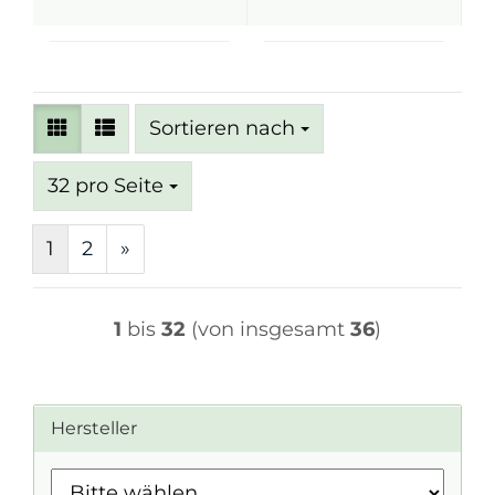
Sortieren nach
Sortieren nach
pro Seite
32 pro Seite
1
2
»
1
bis
32
(von insgesamt
36
)
Hersteller