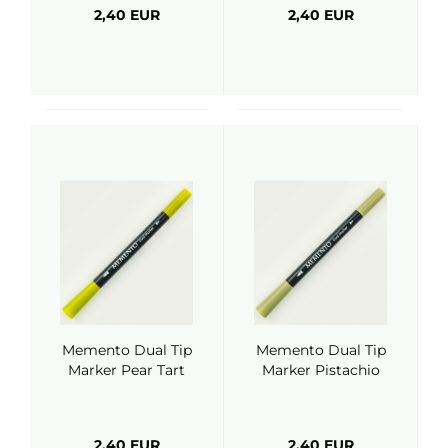
2,40 EUR
2,40 EUR
Memento Dual Tip
Memento Dual Tip
Marker Pear Tart
Marker Pistachio
2,40 EUR
2,40 EUR