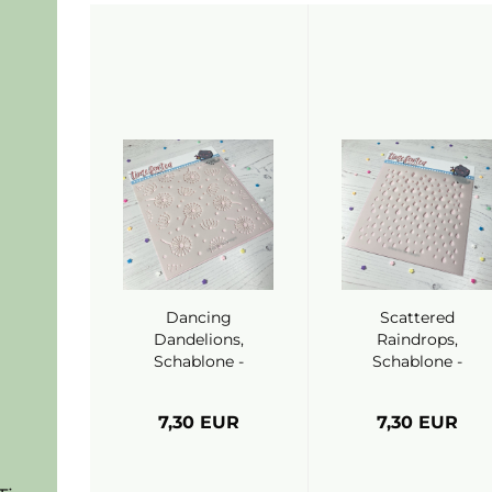
Dancing
Scattered
Dandelions,
Raindrops,
Schablone -
Schablone -
Time For Tea
Time For Tea
7,30 EUR
7,30 EUR