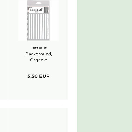
Letter It
Background,
Organic
Stripes,
Schablone -
5,50 EUR
Ranger