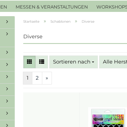
DEN
MESSEN & VERANSTALTUNGEN
WORKSHOP
»
»
Startseite
Schablonen
Diverse
Diverse
Sortieren nach
Sortieren nach
Alle Hers
1
2
»