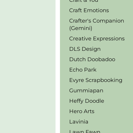
Craft & You
Craft Emotions
Crafter's Companion
(Gemini)
Creative Expressions
DLS Design
Dutch Doobadoo
Echo Park
Evyre Scrapbooking
Gummiapan
Heffy Doodle
Hero Arts
Lavinia
Lawn Fawn