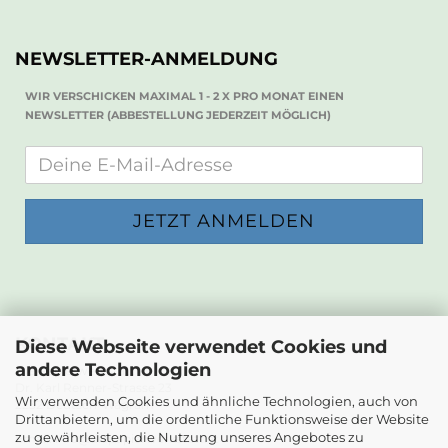
NEWSLETTER-ANMELDUNG
WIR VERSCHICKEN MAXIMAL 1 - 2 X PRO MONAT EINEN
NEWSLETTER (ABBESTELLUNG JEDERZEIT MÖGLICH)
KONTAKT
Diese Webseite verwendet Cookies und
andere Technologien
Die Papierwerkstatt
Dr. Karl Renner-Strasse 23
Wir verwenden Cookies und ähnliche Technologien, auch von
2232 Deutsch-Wagram
Drittanbietern, um die ordentliche Funktionsweise der Website
zu gewährleisten, die Nutzung unseres Angebotes zu
Email: info@diepapierwerkstatt.at