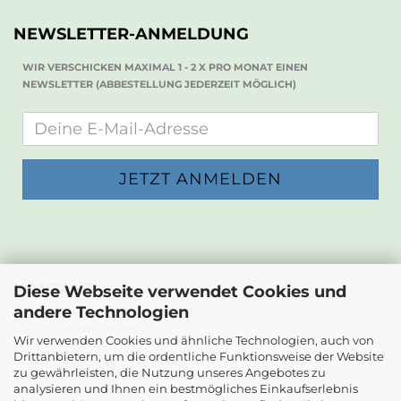
NEWSLETTER-ANMELDUNG
WIR VERSCHICKEN MAXIMAL 1 - 2 X PRO MONAT EINEN
NEWSLETTER (ABBESTELLUNG JEDERZEIT MÖGLICH)
KONTAKT
Diese Webseite verwendet Cookies und
andere Technologien
Die Papierwerkstatt
Dr. Karl Renner-Strasse 23
Wir verwenden Cookies und ähnliche Technologien, auch von
2232 Deutsch-Wagram
Drittanbietern, um die ordentliche Funktionsweise der Website
zu gewährleisten, die Nutzung unseres Angebotes zu
Email: info@diepapierwerkstatt.at
analysieren und Ihnen ein bestmögliches Einkaufserlebnis
Tel. +43 664 5261978