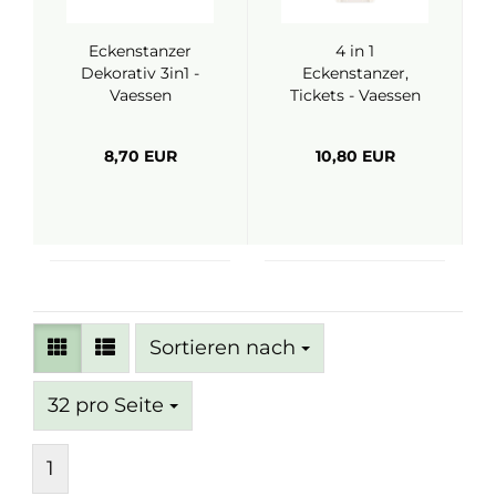
Eckenstanzer
4 in 1
Dekorativ 3in1 -
Eckenstanzer,
Vaessen
Tickets - Vaessen
8,70 EUR
10,80 EUR
Sortieren nach
Sortieren nach
pro Seite
32 pro Seite
1