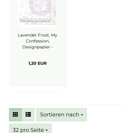
Lavender Frost, My
Confession,
Designpapier -
Prima Marketing
1,20 EUR
Sortieren nach
Sortieren nach
pro Seite
32 pro Seite