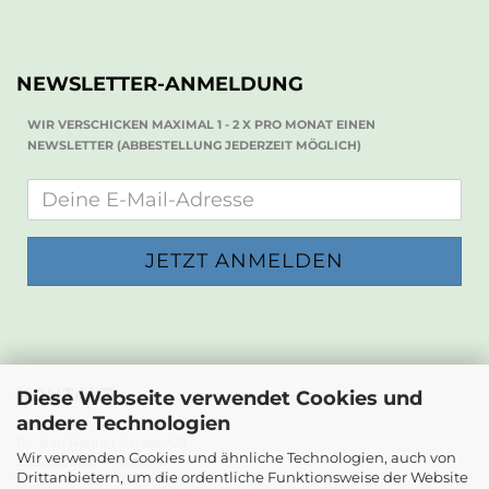
NEWSLETTER-ANMELDUNG
WIR VERSCHICKEN MAXIMAL 1 - 2 X PRO MONAT EINEN
NEWSLETTER (ABBESTELLUNG JEDERZEIT MÖGLICH)
KONTAKT
Diese Webseite verwendet Cookies und
andere Technologien
Die Papierwerkstatt
Dr. Karl Renner-Strasse 23
Wir verwenden Cookies und ähnliche Technologien, auch von
2232 Deutsch-Wagram
Drittanbietern, um die ordentliche Funktionsweise der Website