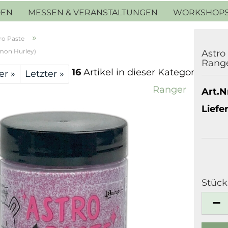
DEN
MESSEN & VERANSTALTUNGEN
WORKSHOP
»
ro Paste
imon Hurley)
Astro
Range
16
Artikel in dieser Kategorie
er »
Letzter »
Ranger
Art.Nr
Liefer
Stück
Stück