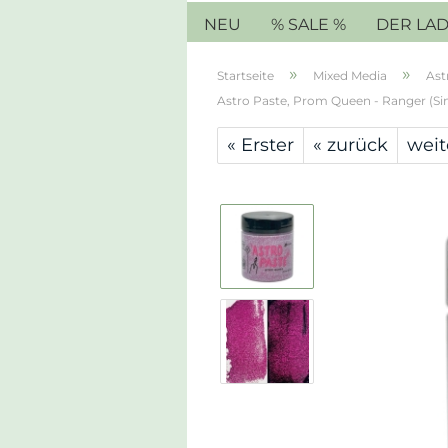
NEU
% SALE %
DER LA
»
»
Startseite
Mixed Media
Ast
Astro Paste, Prom Queen - Ranger (S
« Erster
« zurück
weit