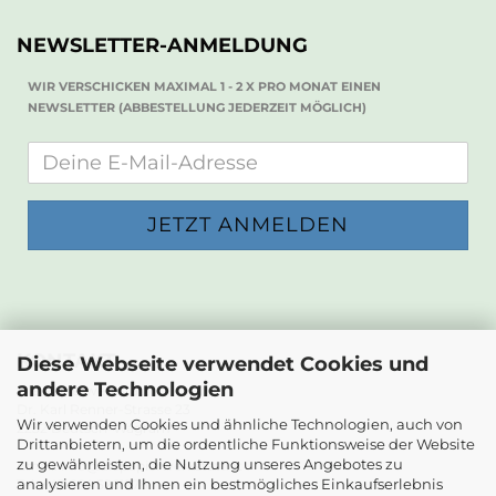
NEWSLETTER-ANMELDUNG
WIR VERSCHICKEN MAXIMAL 1 - 2 X PRO MONAT EINEN
NEWSLETTER (ABBESTELLUNG JEDERZEIT MÖGLICH)
KONTAKT
Diese Webseite verwendet Cookies und
andere Technologien
Die Papierwerkstatt
Dr. Karl Renner-Strasse 23
Wir verwenden Cookies und ähnliche Technologien, auch von
2232 Deutsch-Wagram
Drittanbietern, um die ordentliche Funktionsweise der Website
zu gewährleisten, die Nutzung unseres Angebotes zu
Email: info@diepapierwerkstatt.at
analysieren und Ihnen ein bestmögliches Einkaufserlebnis
Tel. +43 664 5261978