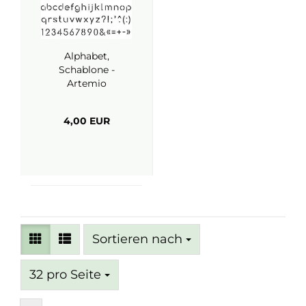
Alphabet,
Schablone -
Artemio
4,00 EUR
Sortieren nach
Sortieren nach
pro Seite
32 pro Seite