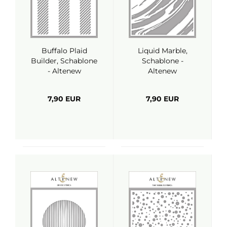
Buffalo Plaid
Liquid Marble,
Builder, Schablone
Schablone -
- Altenew
Altenew
7,90 EUR
7,90 EUR