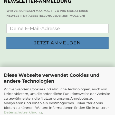
NEWSLETTER-ANMELDUNG
WIR VERSCHICKEN MAXIMAL 1 - 2 X PRO MONAT EINEN
NEWSLETTER (ABBESTELLUNG JEDERZEIT MÖGLICH)
KONTAKT
Diese Webseite verwendet Cookies und
andere Technologien
Die Papierwerkstatt
Dr. Karl Renner-Strasse 23
Wir verwenden Cookies und ähnliche Technologien, auch von
2232 Deutsch-Wagram
Drittanbietern, um die ordentliche Funktionsweise der Website
zu gewährleisten, die Nutzung unseres Angebotes zu
Email: info@diepapierwerkstatt.at
analysieren und Ihnen ein bestmögliches Einkaufserlebnis
Tel. +43 664 5261978
bieten zu können. Weitere Informationen finden Sie in unserer
Kontaktformular
Datenschutzerklärung
.