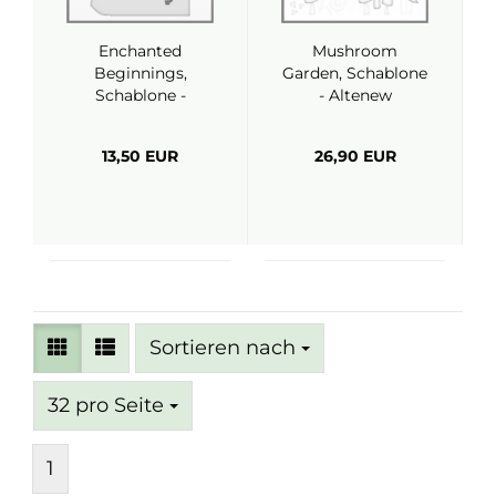
Enchanted
Mushroom
Beginnings,
Garden, Schablone
Schablone -
- Altenew
Altenew
13,50 EUR
26,90 EUR
Sortieren nach
Sortieren nach
pro Seite
32 pro Seite
1