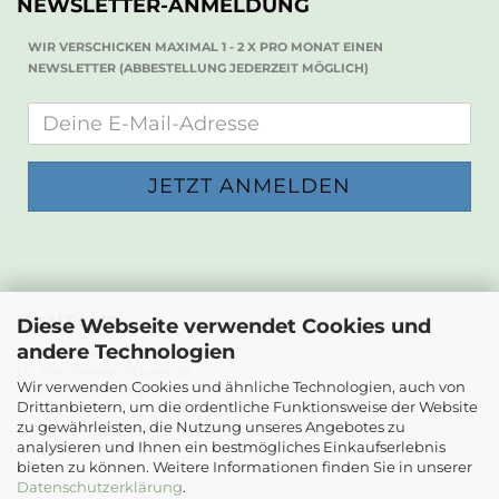
NEWSLETTER-ANMELDUNG
WIR VERSCHICKEN MAXIMAL 1 - 2 X PRO MONAT EINEN
NEWSLETTER (ABBESTELLUNG JEDERZEIT MÖGLICH)
KONTAKT
Diese Webseite verwendet Cookies und
andere Technologien
Die Papierwerkstatt
Dr. Karl Renner-Strasse 23
Wir verwenden Cookies und ähnliche Technologien, auch von
2232 Deutsch-Wagram
Drittanbietern, um die ordentliche Funktionsweise der Website
zu gewährleisten, die Nutzung unseres Angebotes zu
Email: info@diepapierwerkstatt.at
analysieren und Ihnen ein bestmögliches Einkaufserlebnis
Tel. +43 664 5261978
bieten zu können. Weitere Informationen finden Sie in unserer
Kontaktformular
Datenschutzerklärung
.