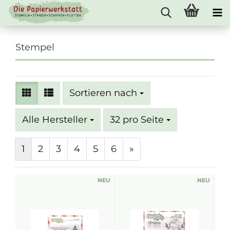
Stempel
Sortieren nach
Sortieren nach
pro Seite
Alle Hersteller
32 pro Seite
1
2
3
4
5
6
»
NEU
NEU