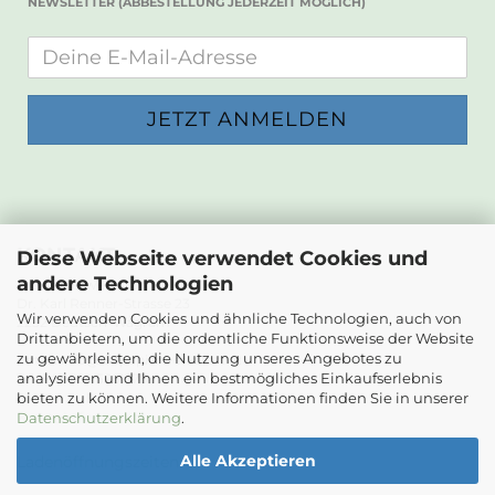
NEWSLETTER (ABBESTELLUNG JEDERZEIT MÖGLICH)
KONTAKT
Diese Webseite verwendet Cookies und
andere Technologien
Die Papierwerkstatt
Dr. Karl Renner-Strasse 23
Wir verwenden Cookies und ähnliche Technologien, auch von
2232 Deutsch-Wagram
Drittanbietern, um die ordentliche Funktionsweise der Website
zu gewährleisten, die Nutzung unseres Angebotes zu
Email: info@diepapierwerkstatt.at
analysieren und Ihnen ein bestmögliches Einkaufserlebnis
Tel. +43 664 5261978
bieten zu können. Weitere Informationen finden Sie in unserer
Kontaktformular
Datenschutzerklärung
.
Alle Akzeptieren
Ladenöffnungszeiten