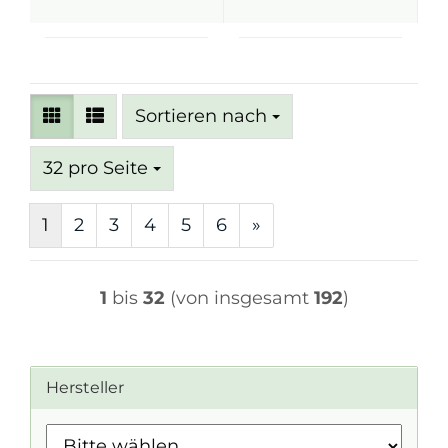
Sortieren nach
Sortieren nach
pro Seite
32 pro Seite
1
2
3
4
5
6
»
1
bis
32
(von insgesamt
192
)
Hersteller