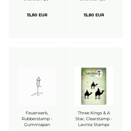
Whimsy Stamps
Whimsy Stamps
15,80 EUR
15,80 EUR
Feuerwerk,
Three Kings & A
Rubberstamp -
Star, Clearstamp -
Gummiapan
Lavinia Stamps