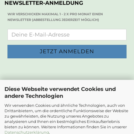
NEWSLETTER-ANMELDUNG
WIR VERSCHICKEN MAXIMAL 1 - 2 X PRO MONAT EINEN
NEWSLETTER (ABBESTELLUNG JEDERZEIT MÖGLICH)
KONTAKT
Diese Webseite verwendet Cookies und
andere Technologien
Die Papierwerkstatt
Dr. Karl Renner-Strasse 23
Wir verwenden Cookies und ähnliche Technologien, auch von
2232 Deutsch-Wagram
Drittanbietern, um die ordentliche Funktionsweise der Website
zu gewährleisten, die Nutzung unseres Angebotes zu
Email: info@diepapierwerkstatt.at
analysieren und Ihnen ein bestmögliches Einkaufserlebnis
Tel. +43 664 5261978
bieten zu können. Weitere Informationen finden Sie in unserer
Kontaktformular
Datenschutzerklärung
.