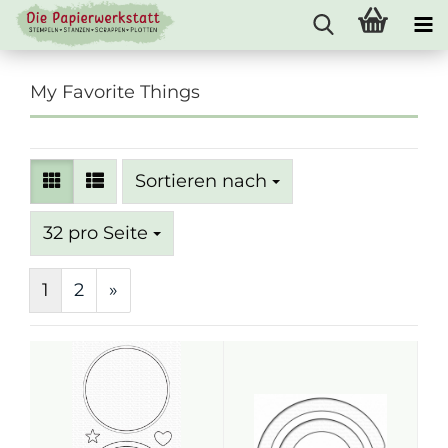
My Favorite Things
Sortieren nach
Sortieren nach
pro Seite
32 pro Seite
1
2
»