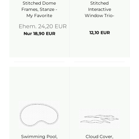
Stitched Dome
Stitched
Frames, Stanze -
Interactive
My Favorite
Window Trio-
Things
Vertical, Stanze -
Ehem. 24,20 EUR
My Favorite
12,10 EUR
Nur 18,90 EUR
Things
Swimming Pool,
Cloud Cover,