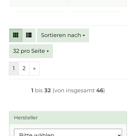
Sortieren nach
Sortieren nach
pro Seite
32 pro Seite
1
2
»
1
bis
32
(von insgesamt
46
)
Hersteller