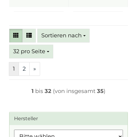
Sortieren nach
Sortieren nach
pro Seite
32 pro Seite
1
2
»
1
bis
32
(von insgesamt
35
)
Hersteller