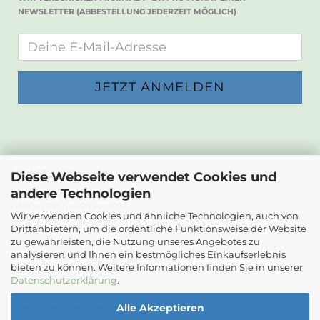
NEWSLETTER (ABBESTELLUNG JEDERZEIT MÖGLICH)
KONTAKT
Diese Webseite verwendet Cookies und
andere Technologien
Die Papierwerkstatt
Dr. Karl Renner-Strasse 23
Wir verwenden Cookies und ähnliche Technologien, auch von
2232 Deutsch-Wagram
Drittanbietern, um die ordentliche Funktionsweise der Website
zu gewährleisten, die Nutzung unseres Angebotes zu
Email: info@diepapierwerkstatt.at
analysieren und Ihnen ein bestmögliches Einkaufserlebnis
Tel. +43 664 5261978
bieten zu können. Weitere Informationen finden Sie in unserer
Kontaktformular
Datenschutzerklärung
.
Alle Akzeptieren
Ladenöffnungszeiten