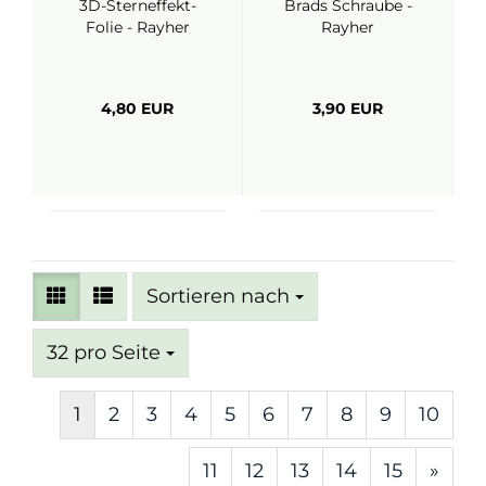
3D-Sterneffekt-
Brads Schraube -
Folie - Rayher
Rayher
4,80 EUR
3,90 EUR
Sortieren nach
Sortieren nach
pro Seite
32 pro Seite
1
2
3
4
5
6
7
8
9
10
11
12
13
14
15
»