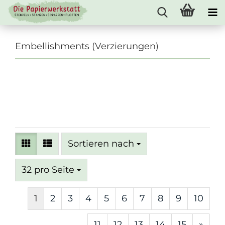
Embellishments (Verzierungen)
Sortieren nach
Sortieren nach
pro Seite
32 pro Seite
1
2
3
4
5
6
7
8
9
10
11
12
13
14
15
»