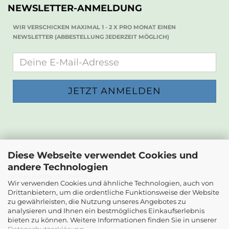
NEWSLETTER-ANMELDUNG
WIR VERSCHICKEN MAXIMAL 1 - 2 X PRO MONAT EINEN
NEWSLETTER (ABBESTELLUNG JEDERZEIT MÖGLICH)
KONTAKT
Diese Webseite verwendet Cookies und
andere Technologien
Die Papierwerkstatt
Dr. Karl Renner-Strasse 23
Wir verwenden Cookies und ähnliche Technologien, auch von
2232 Deutsch-Wagram
Drittanbietern, um die ordentliche Funktionsweise der Website
zu gewährleisten, die Nutzung unseres Angebotes zu
Email: info@diepapierwerkstatt.at
analysieren und Ihnen ein bestmögliches Einkaufserlebnis
Tel. +43 664 5261978
bieten zu können. Weitere Informationen finden Sie in unserer
Datenschutzerklärung
.