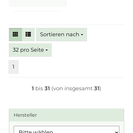
Sortieren nach
Sortieren nach
pro Seite
32 pro Seite
1
1
bis
31
(von insgesamt
31
)
Hersteller