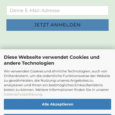
KONTAKT
Diese Webseite verwendet Cookies und
andere Technologien
Die Papierwerkstatt
Dr. Karl Renner-Strasse 23
Wir verwenden Cookies und ähnliche Technologien, auch von
2232 Deutsch-Wagram
Drittanbietern, um die ordentliche Funktionsweise der Website
zu gewährleisten, die Nutzung unseres Angebotes zu
Email: info@diepapierwerkstatt.at
analysieren und Ihnen ein bestmögliches Einkaufserlebnis
Tel. +43 664 5261978
bieten zu können. Weitere Informationen finden Sie in unserer
Kontaktformular
Datenschutzerklärung
.
Alle Akzeptieren
Ladenöffnungszeiten