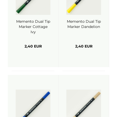
Memento Dual Tip
Memento Dual Tip
Marker Cottage
Marker Dandelion
Ivy
2,40 EUR
2,40 EUR