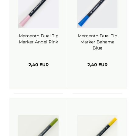
Memento Dual Tip
Memento Dual Tip
Marker Angel Pink
Marker Bahama
Blue
2,40 EUR
2,40 EUR