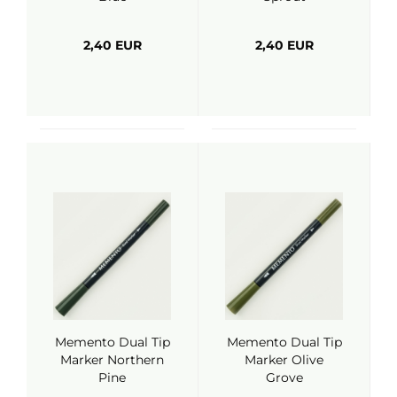
2,40 EUR
2,40 EUR
Memento Dual Tip
Memento Dual Tip
Marker Northern
Marker Olive
Pine
Grove