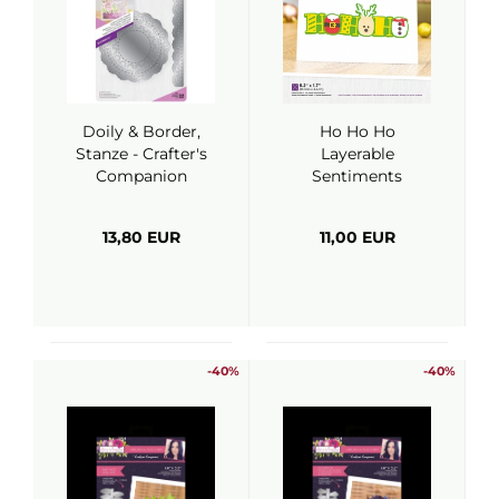
Doily & Border,
Ho Ho Ho
Stanze - Crafter's
Layerable
Companion
Sentiments
Christmas
Expressions,
13,80 EUR
11,00 EUR
Stanze - Crafter's
Companion
-40%
-40%