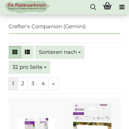
Crafter's Companion (Gemini)
Sortieren nach
Sortieren nach
pro Seite
32 pro Seite
1
2
3
4
»