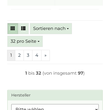
Sortieren nach
Sortieren nach
pro Seite
32 pro Seite
1
2
3
4
»
1
bis
32
(von insgesamt
97
)
Hersteller