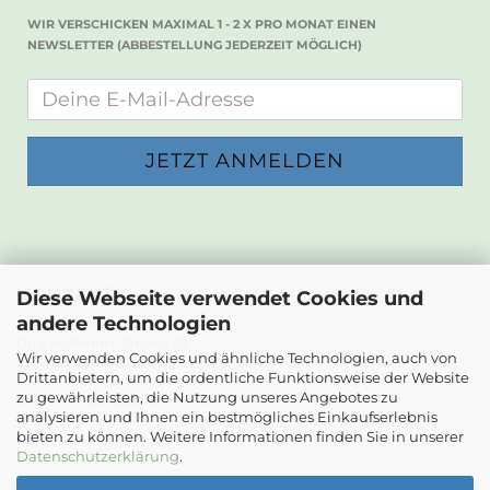
WIR VERSCHICKEN MAXIMAL 1 - 2 X PRO MONAT EINEN
NEWSLETTER (ABBESTELLUNG JEDERZEIT MÖGLICH)
KONTAKT
Diese Webseite verwendet Cookies und
andere Technologien
Die Papierwerkstatt
Dr. Karl Renner-Strasse 23
Wir verwenden Cookies und ähnliche Technologien, auch von
2232 Deutsch-Wagram
Drittanbietern, um die ordentliche Funktionsweise der Website
zu gewährleisten, die Nutzung unseres Angebotes zu
Email: info@diepapierwerkstatt.at
analysieren und Ihnen ein bestmögliches Einkaufserlebnis
Tel. +43 664 5261978
bieten zu können. Weitere Informationen finden Sie in unserer
Kontaktformular
Datenschutzerklärung
.