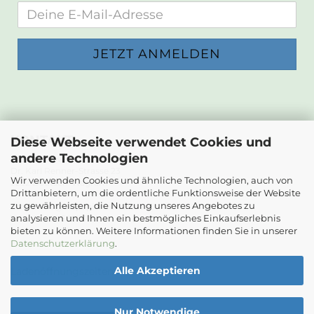
KONTAKT
Diese Webseite verwendet Cookies und
andere Technologien
Die Papierwerkstatt
Dr. Karl Renner-Strasse 23
Wir verwenden Cookies und ähnliche Technologien, auch von
2232 Deutsch-Wagram
Drittanbietern, um die ordentliche Funktionsweise der Website
zu gewährleisten, die Nutzung unseres Angebotes zu
Email: info@diepapierwerkstatt.at
analysieren und Ihnen ein bestmögliches Einkaufserlebnis
Tel. +43 664 5261978
bieten zu können. Weitere Informationen finden Sie in unserer
Kontaktformular
Datenschutzerklärung
.
Alle Akzeptieren
Ladenöffnungszeiten
Nur Notwendige