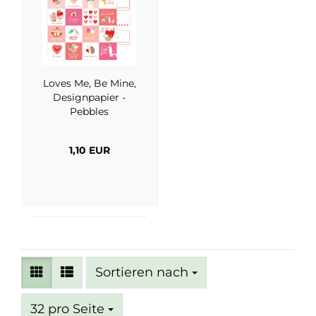
Loves Me, Be Mine,
Designpapier -
Pebbles
1,10 EUR
Sortieren nach
Sortieren nach
pro Seite
32 pro Seite