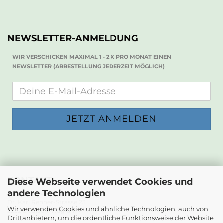
NEWSLETTER-ANMELDUNG
WIR VERSCHICKEN MAXIMAL 1 - 2 X PRO MONAT EINEN
NEWSLETTER (ABBESTELLUNG JEDERZEIT MÖGLICH)
KONTAKT
Diese Webseite verwendet Cookies und
andere Technologien
Die Papierwerkstatt
Dr. Karl Renner-Strasse 23
Wir verwenden Cookies und ähnliche Technologien, auch von
2232 Deutsch-Wagram
Drittanbietern, um die ordentliche Funktionsweise der Website