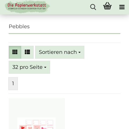
Pebbles
Sortieren nach
Sortieren nach
pro Seite
32 pro Seite
1