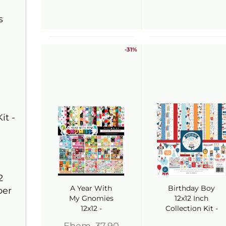
s
-31%
it -
2
A Year With
Birthday Boy
per
My Gnomies
12x12 Inch
12x12 -
Collection Kit -
Photoplay
Echo Park