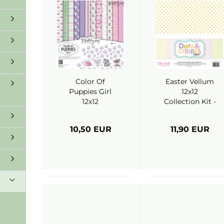
Color Of
Easter Vellum
Puppies Girl
12x12
12x12
Collection Kit -
Paperpack -
Echo Park
ModaScrap
10,50 EUR
11,90 EUR