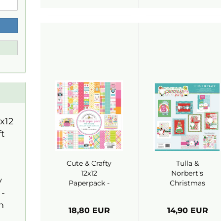
x12
t
Cute & Crafty
Tulla &
12x12
Norbert's
y
Paperpack -
Christmas
 -
Doodlebug
Party, Card Kit
- Photoplay
m
18,80 EUR
14,90 EUR