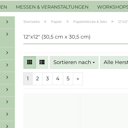
DEN
MESSEN & VERANSTALTUNGEN
WORKSHOP
»
»
»
Startseite
Papier
Papierblöcke & Sets
12"x12
12"x12" (30,5 cm x 30,5 cm)
Sortieren nach
Sortieren nach
Alle Hers
1
2
3
4
5
»