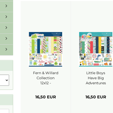
Fern & Willard
Little Boys
Collection
Have Big
12x12 -
Adventures
Photoplay
Collection
12x12 -
16,50 EUR
16,50 EUR
Photoplay