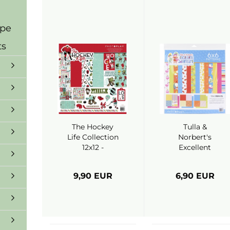
ppe
ts
The Hockey
Tulla &
Life Collection
Norbert's
12x12 -
Excellent
Photoplay
Adventure
Collection
9,90 EUR
6,90 EUR
12x12 -
Photoplay