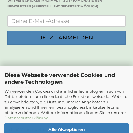
WIR VERSCHICKEN MAXIMAL 1 - 2 X PRO MONAT EINEN
NEWSLETTER (ABBESTELLUNG JEDERZEIT MÖGLICH)
KONTAKT
Diese Webseite verwendet Cookies und
andere Technologien
Die Papierwerkstatt
Dr. Karl Renner-Strasse 23
Wir verwenden Cookies und ähnliche Technologien, auch von
2232 Deutsch-Wagram
Drittanbietern, um die ordentliche Funktionsweise der Website
zu gewährleisten, die Nutzung unseres Angebotes zu
Email: info@diepapierwerkstatt.at
analysieren und Ihnen ein bestmögliches Einkaufserlebnis
Tel. +43 664 5261978
bieten zu können. Weitere Informationen finden Sie in unserer
Kontaktformular
Datenschutzerklärung
.
Alle Akzeptieren
Ladenöffnungszeiten