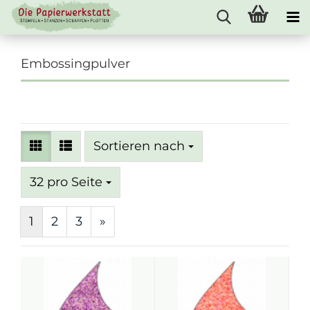
Embossingpulver
Sortieren nach
Sortieren nach
pro Seite
32 pro Seite
1
2
3
»