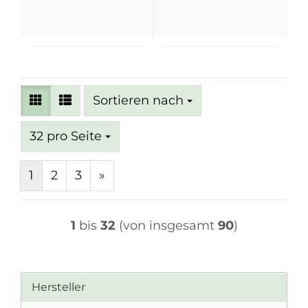
Sortieren nach
Sortieren nach
pro Seite
32 pro Seite
1
2
3
»
1
bis
32
(von insgesamt
90
)
Hersteller