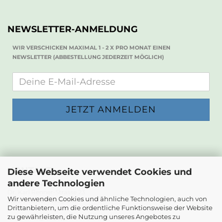
NEWSLETTER-ANMELDUNG
WIR VERSCHICKEN MAXIMAL 1 - 2 X PRO MONAT EINEN
NEWSLETTER (ABBESTELLUNG JEDERZEIT MÖGLICH)
KONTAKT
Diese Webseite verwendet Cookies und
andere Technologien
Die Papierwerkstatt
Dr. Karl Renner-Strasse 23
Wir verwenden Cookies und ähnliche Technologien, auch von
2232 Deutsch-Wagram
Drittanbietern, um die ordentliche Funktionsweise der Website
zu gewährleisten, die Nutzung unseres Angebotes zu
Email: info@diepapierwerkstatt.at