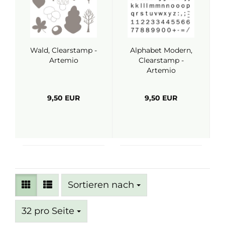
Wald, Clearstamp -
Alphabet Modern,
Artemio
Clearstamp -
Artemio
9,50 EUR
9,50 EUR
Sortieren nach
Sortieren nach
pro Seite
32 pro Seite