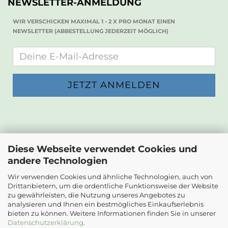
NEWSLETTER-ANMELDUNG
WIR VERSCHICKEN MAXIMAL 1 - 2 X PRO MONAT EINEN
NEWSLETTER (ABBESTELLUNG JEDERZEIT MÖGLICH)
KONTAKT
Diese Webseite verwendet Cookies und
andere Technologien
Die Papierwerkstatt
Dr. Karl Renner-Strasse 23
Wir verwenden Cookies und ähnliche Technologien, auch von
2232 Deutsch-Wagram
Drittanbietern, um die ordentliche Funktionsweise der Website
zu gewährleisten, die Nutzung unseres Angebotes zu
Email: info@diepapierwerkstatt.at
analysieren und Ihnen ein bestmögliches Einkaufserlebnis
Tel. +43 664 5261978
bieten zu können. Weitere Informationen finden Sie in unserer
Kontaktformular
Datenschutzerklärung
.