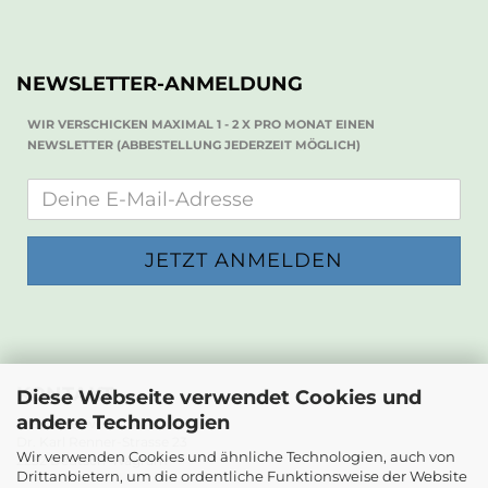
NEWSLETTER-ANMELDUNG
WIR VERSCHICKEN MAXIMAL 1 - 2 X PRO MONAT EINEN
NEWSLETTER (ABBESTELLUNG JEDERZEIT MÖGLICH)
KONTAKT
Diese Webseite verwendet Cookies und
andere Technologien
Die Papierwerkstatt
Dr. Karl Renner-Strasse 23
Wir verwenden Cookies und ähnliche Technologien, auch von
2232 Deutsch-Wagram
Drittanbietern, um die ordentliche Funktionsweise der Website