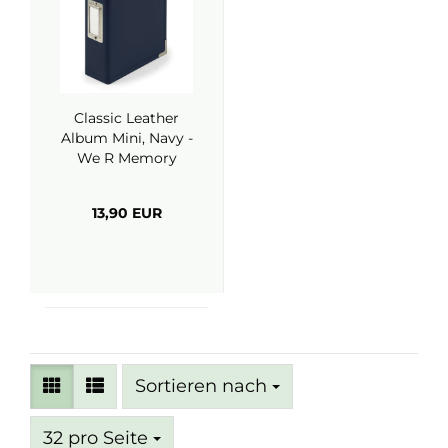
Classic Leather
Album Mini, Navy -
We R Memory
Keepers
13,90 EUR
Sortieren nach
Sortieren nach
pro Seite
32 pro Seite