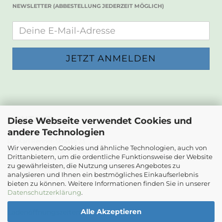
NEWSLETTER (ABBESTELLUNG JEDERZEIT MÖGLICH)
KONTAKT
Diese Webseite verwendet Cookies und
andere Technologien
Die Papierwerkstatt
Dr. Karl Renner-Strasse 23
Wir verwenden Cookies und ähnliche Technologien, auch von
2232 Deutsch-Wagram
Drittanbietern, um die ordentliche Funktionsweise der Website
zu gewährleisten, die Nutzung unseres Angebotes zu
Email: info@diepapierwerkstatt.at
analysieren und Ihnen ein bestmögliches Einkaufserlebnis
Tel. +43 664 5261978
bieten zu können. Weitere Informationen finden Sie in unserer
Kontaktformular
Datenschutzerklärung
.
Alle Akzeptieren
Ladenöffnungszeiten