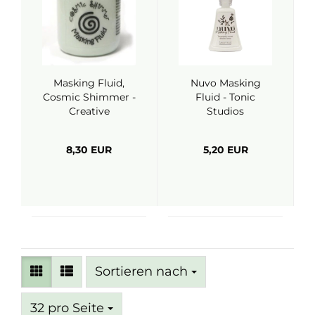
Masking Fluid,
Nuvo Masking
Cosmic Shimmer -
Fluid - Tonic
Creative
Studios
Expressions
8,30 EUR
5,20 EUR
Sortieren nach
Sortieren nach
pro Seite
32 pro Seite