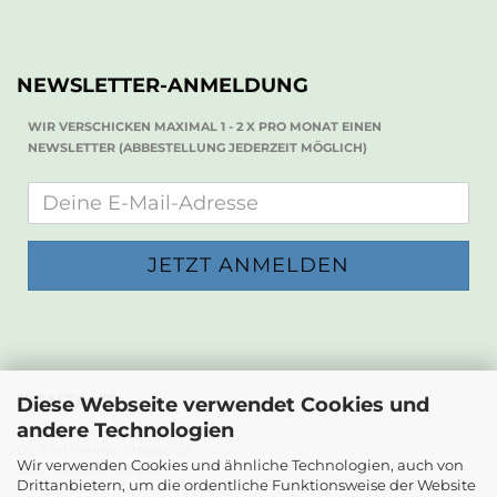
NEWSLETTER-ANMELDUNG
WIR VERSCHICKEN MAXIMAL 1 - 2 X PRO MONAT EINEN
NEWSLETTER (ABBESTELLUNG JEDERZEIT MÖGLICH)
KONTAKT
Diese Webseite verwendet Cookies und
andere Technologien
Die Papierwerkstatt
Dr. Karl Renner-Strasse 23
Wir verwenden Cookies und ähnliche Technologien, auch von
2232 Deutsch-Wagram
Drittanbietern, um die ordentliche Funktionsweise der Website