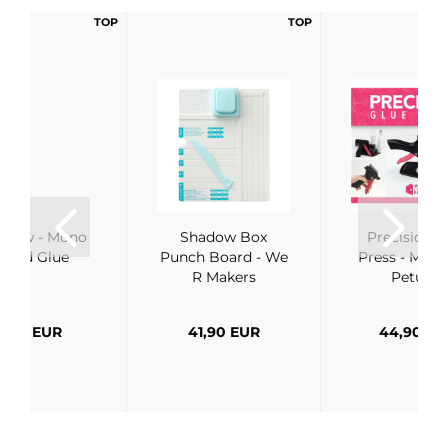
TOP
TOP
bow - Mono
Shadow Box
Precision G
iquid Glue
Punch Board - We
Press - My S
R Makers
Petunia
5,60 EUR
41,90 EUR
44,90 EU