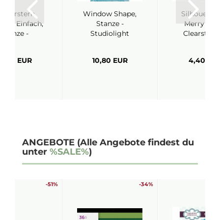
chterstern
Window Shape,
Silhouette 
hlen Einfach,
Stanze -
Merry Tree
Stanze -
Studiolight
Clearstamp
lexandra...
13,00 EUR
10,80 EUR
4,40 EU
ANGEBOTE (Alle Angebote findest du
unter
%SALE%
)
-51%
-34%