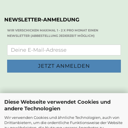
NEWSLETTER-ANMELDUNG
WIR VERSCHICKEN MAXIMAL 1 - 2 X PRO MONAT EINEN
NEWSLETTER (ABBESTELLUNG JEDERZEIT MÖGLICH)
KONTAKT
Diese Webseite verwendet Cookies und
andere Technologien
Die Papierwerkstatt
Dr. Karl Renner-Strasse 23
Wir verwenden Cookies und ähnliche Technologien, auch von
2232 Deutsch-Wagram
Drittanbietern, um die ordentliche Funktionsweise der Website
zu gewährleisten, die Nutzung unseres Angebotes zu