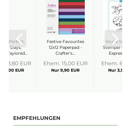
ture Perfect,
Festive Favourites
You're So Sw
unny Days,
12x12 Paperpad -
Stempel – Cre
e - Taylored...
Crafter's...
Expressions
. 28,80 EUR
Ehem. 15,00 EUR
Ehem. 6,3
r 14,00 EUR
Nur 9,90 EUR
Nur 3,90 
EMPFEHLUNGEN