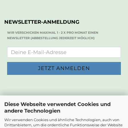
NEWSLETTER-ANMELDUNG
WIR VERSCHICKEN MAXIMAL 1 - 2 X PRO MONAT EINEN
NEWSLETTER (ABBESTELLUNG JEDERZEIT MÖGLICH)
KONTAKT
Diese Webseite verwendet Cookies und
andere Technologien
Die Papierwerkstatt
Dr. Karl Renner-Strasse 23
Wir verwenden Cookies und ähnliche Technologien, auch von
2232 Deutsch-Wagram
Drittanbietern, um die ordentliche Funktionsweise der Website