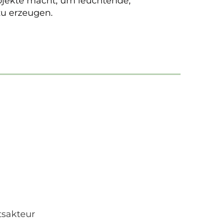
ojekte macht, um leuchtende,
zu erzeugen.
tsakteur