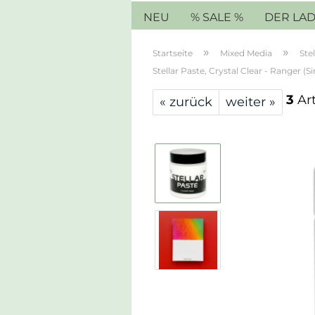
NEU
% SALE %
DER LA
»
»
Startseite
Mixed Media
Ste
Stellar Paste, Crystal Clear - Ranger (
3
Art
« zurück
weiter »