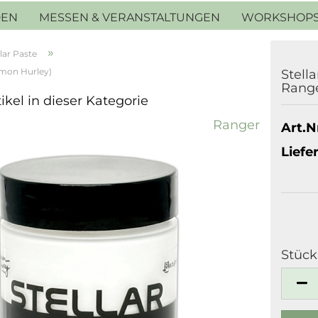
DEN
MESSEN & VERANSTALTUNGEN
WORKSHOP
»
llar Paste
Simon Hurley)
Stella
Range
ikel in dieser Kategorie
Ranger
Art.Nr
Liefer
Stück
Stück