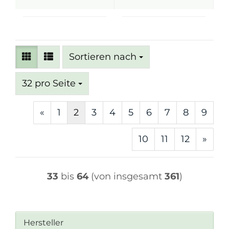
Sortieren nach
Sortieren nach
pro Seite
32 pro Seite
«
1
2
3
4
5
6
7
8
9
10
11
12
»
33
bis
64
(von insgesamt
361
)
Hersteller