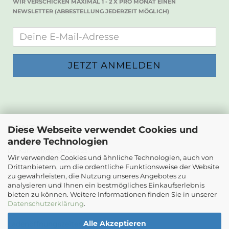
WIR VERSCHICKEN MAXIMAL 1 - 2 X PRO MONAT EINEN
NEWSLETTER (ABBESTELLUNG JEDERZEIT MÖGLICH)
KONTAKT
Diese Webseite verwendet Cookies und
andere Technologien
Die Papierwerkstatt
Dr. Karl Renner-Strasse 23
Wir verwenden Cookies und ähnliche Technologien, auch von
2232 Deutsch-Wagram
Drittanbietern, um die ordentliche Funktionsweise der Website
zu gewährleisten, die Nutzung unseres Angebotes zu
Email: info@diepapierwerkstatt.at
analysieren und Ihnen ein bestmögliches Einkaufserlebnis
Tel. +43 664 5261978
bieten zu können. Weitere Informationen finden Sie in unserer
Kontaktformular
Datenschutzerklärung
.
Alle Akzeptieren
Ladenöffnungszeiten