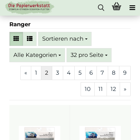
Ranger
Sortieren nach
Sortieren nach
pro Seite
Alle Kategorien
32 pro Seite
«
1
2
3
4
5
6
7
8
9
10
11
12
»