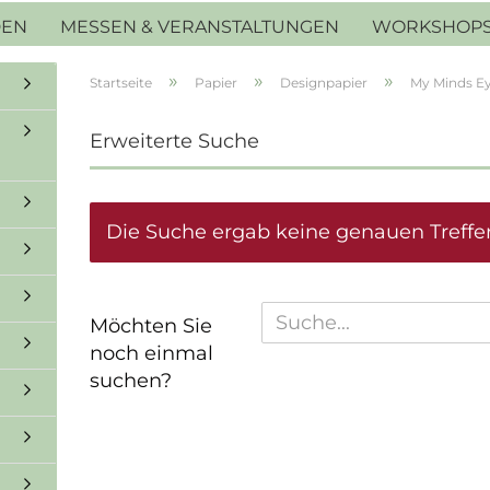
DEN
MESSEN & VERANSTALTUNGEN
WORKSHOP
»
»
»
Startseite
Papier
Designpapier
My Minds E
Erweiterte Suche
Die Suche ergab keine genauen Treffer
MÖCHTEN
Möchten Sie
SIE
noch einmal
NOCH
suchen?
EINMAL
SUCHEN?