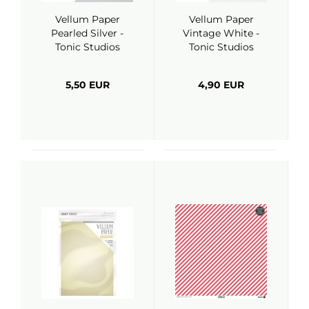
Vellum Paper
Vellum Paper
Pearled Silver -
Vintage White -
Tonic Studios
Tonic Studios
5,50 EUR
4,90 EUR