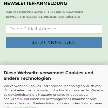
NEWSLETTER-ANMELDUNG
WIR VERSCHICKEN MAXIMAL 1 - 2 X PRO MONAT EINEN
NEWSLETTER (ABBESTELLUNG JEDERZEIT MÖGLICH)
KONTAKT
Diese Webseite verwendet Cookies und
andere Technologien
Die Papierwerkstatt
Dr. Karl Renner-Strasse 23
Wir verwenden Cookies und ähnliche Technologien, auch von
2232 Deutsch-Wagram
Drittanbietern, um die ordentliche Funktionsweise der Website
zu gewährleisten, die Nutzung unseres Angebotes zu
Email: info@diepapierwerkstatt.at
analysieren und Ihnen ein bestmögliches Einkaufserlebnis
Tel. +43 664 5261978
bieten zu können. Weitere Informationen finden Sie in unserer
Kontaktformular
Datenschutzerklärung
.