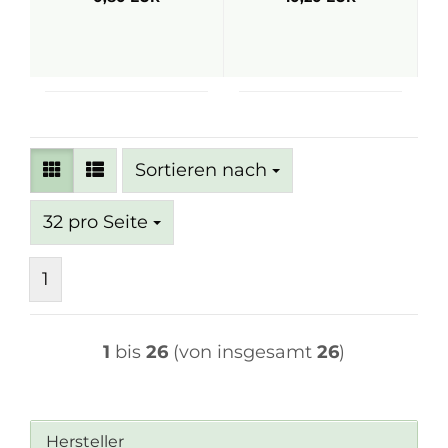
Sortieren nach
Sortieren nach
pro Seite
32 pro Seite
1
1
bis
26
(von insgesamt
26
)
Hersteller