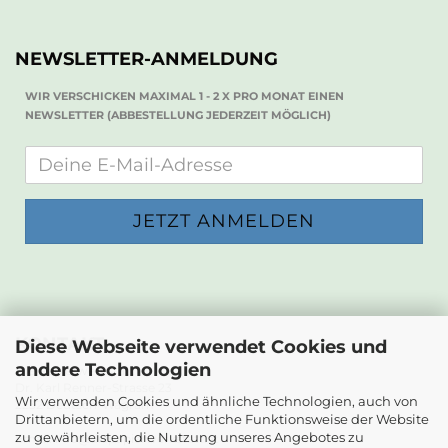
NEWSLETTER-ANMELDUNG
WIR VERSCHICKEN MAXIMAL 1 - 2 X PRO MONAT EINEN
NEWSLETTER (ABBESTELLUNG JEDERZEIT MÖGLICH)
KONTAKT
Diese Webseite verwendet Cookies und
andere Technologien
Die Papierwerkstatt
Dr. Karl Renner-Strasse 23
Wir verwenden Cookies und ähnliche Technologien, auch von
2232 Deutsch-Wagram
Drittanbietern, um die ordentliche Funktionsweise der Website
zu gewährleisten, die Nutzung unseres Angebotes zu
Email: info@diepapierwerkstatt.at