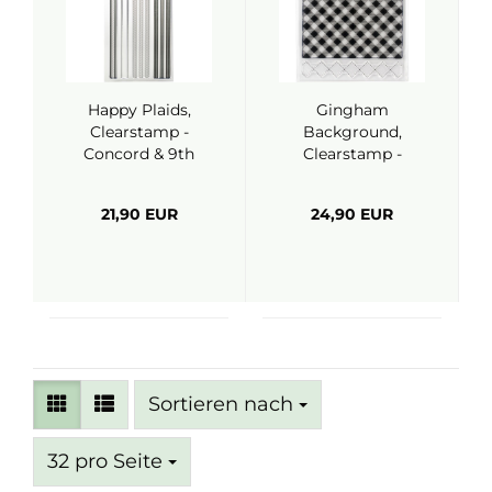
Happy Plaids,
Gingham
Clearstamp -
Background,
Concord & 9th
Clearstamp -
Concord & 9th
21,90 EUR
24,90 EUR
Sortieren nach
Sortieren nach
pro Seite
32 pro Seite