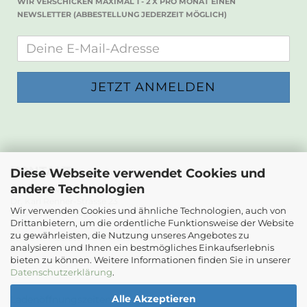
WIR VERSCHICKEN MAXIMAL 1 - 2 X PRO MONAT EINEN
NEWSLETTER (ABBESTELLUNG JEDERZEIT MÖGLICH)
KONTAKT
Diese Webseite verwendet Cookies und
andere Technologien
Die Papierwerkstatt
Dr. Karl Renner-Strasse 23
Wir verwenden Cookies und ähnliche Technologien, auch von
2232 Deutsch-Wagram
Drittanbietern, um die ordentliche Funktionsweise der Website
zu gewährleisten, die Nutzung unseres Angebotes zu
Email: info@diepapierwerkstatt.at
analysieren und Ihnen ein bestmögliches Einkaufserlebnis
Tel. +43 664 5261978
bieten zu können. Weitere Informationen finden Sie in unserer
Kontaktformular
Datenschutzerklärung
.
Alle Akzeptieren
Ladenöffnungszeiten