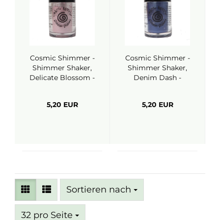
Cosmic Shimmer -
Cosmic Shimmer -
Shimmer Shaker,
Shimmer Shaker,
Delicate Blossom -
Denim Dash -
Creative
Creative
Expressions
Expressions
5,20 EUR
5,20 EUR
Sortieren nach
Sortieren nach
pro Seite
32 pro Seite