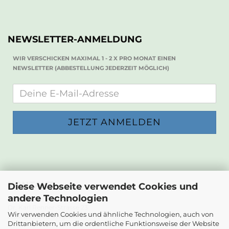
NEWSLETTER-ANMELDUNG
WIR VERSCHICKEN MAXIMAL 1 - 2 X PRO MONAT EINEN
NEWSLETTER (ABBESTELLUNG JEDERZEIT MÖGLICH)
KONTAKT
Diese Webseite verwendet Cookies und
andere Technologien
Die Papierwerkstatt
Dr. Karl Renner-Strasse 23
Wir verwenden Cookies und ähnliche Technologien, auch von
2232 Deutsch-Wagram
Drittanbietern, um die ordentliche Funktionsweise der Website