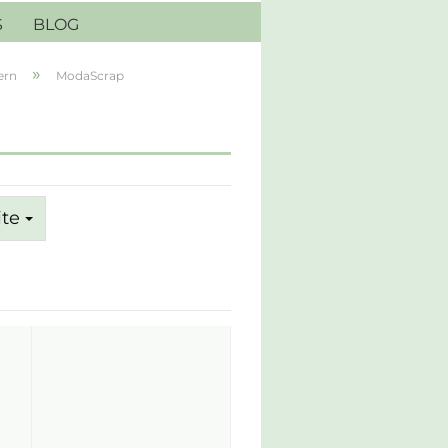
S
BLOG
»
ern
ModaScrap
ite