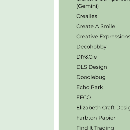
(Gemini)
Crealies
Create A Smile
Creative Expression
Decohobby
DIY&Cie
DLS Design
Doodlebug
Echo Park
EFCO
Elizabeth Craft Desi
Farbton Papier
Find It Trading