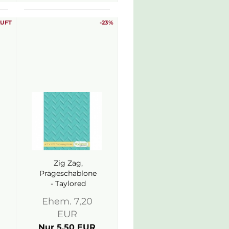
AUFT
-23%
Zig Zag,
Prägeschablone
- Taylored
Expressions
Ehem. 7,20
EUR
Nur 5,50 EUR