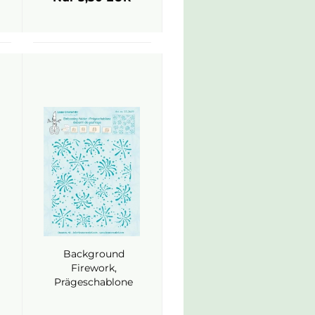
Background
Firework,
Prägeschablone
- Leane Creatief