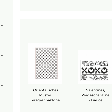
 -
 -
 -
Orientalisches
Valentines,
Muster,
Prägeschablone
Prägeschablone
- Darice
A4 - Darice