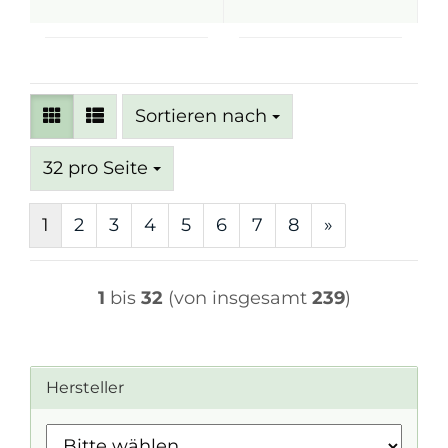
Sortieren nach
Sortieren nach
pro Seite
32 pro Seite
1
2
3
4
5
6
7
8
»
1
bis
32
(von insgesamt
239
)
Hersteller