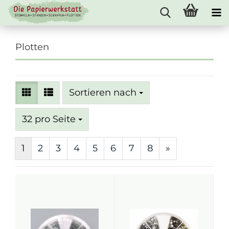
Plotten
Sortieren nach
Sortieren nach
pro Seite
32 pro Seite
1
2
3
4
5
6
7
8
»