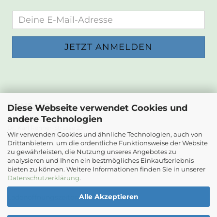
KONTAKT
Diese Webseite verwendet Cookies und
andere Technologien
Die Papierwerkstatt
Dr. Karl Renner-Strasse 23
Wir verwenden Cookies und ähnliche Technologien, auch von
2232 Deutsch-Wagram
Drittanbietern, um die ordentliche Funktionsweise der Website
zu gewährleisten, die Nutzung unseres Angebotes zu
Email: info@diepapierwerkstatt.at
analysieren und Ihnen ein bestmögliches Einkaufserlebnis
Tel. +43 664 5261978
bieten zu können. Weitere Informationen finden Sie in unserer
Kontaktformular
Datenschutzerklärung
.
Alle Akzeptieren
Ladenöffnungszeiten