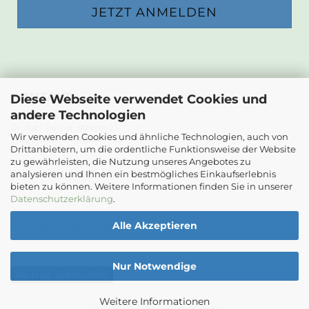
KONTAKT
Diese Webseite verwendet Cookies und
andere Technologien
Die Papierwerkstatt
Dr. Karl Renner-Strasse 23
Wir verwenden Cookies und ähnliche Technologien, auch von
2232 Deutsch-Wagram
Drittanbietern, um die ordentliche Funktionsweise der Website
zu gewährleisten, die Nutzung unseres Angebotes zu
Email: info@diepapierwerkstatt.at
analysieren und Ihnen ein bestmögliches Einkaufserlebnis
Tel. +43 664 5261978
bieten zu können. Weitere Informationen finden Sie in unserer
Kontaktformular
Datenschutzerklärung
.
Alle Akzeptieren
Ladenöffnungszeiten
Nur Notwendige
Vertrag widerrufen
Weitere Informationen