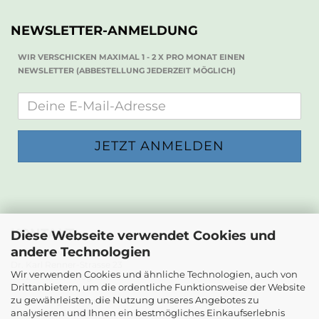
NEWSLETTER-ANMELDUNG
WIR VERSCHICKEN MAXIMAL 1 - 2 X PRO MONAT EINEN
NEWSLETTER (ABBESTELLUNG JEDERZEIT MÖGLICH)
KONTAKT
Diese Webseite verwendet Cookies und
andere Technologien
Die Papierwerkstatt
Dr. Karl Renner-Strasse 23
Wir verwenden Cookies und ähnliche Technologien, auch von
2232 Deutsch-Wagram
Drittanbietern, um die ordentliche Funktionsweise der Website
zu gewährleisten, die Nutzung unseres Angebotes zu
Email: info@diepapierwerkstatt.at
analysieren und Ihnen ein bestmögliches Einkaufserlebnis
Tel. +43 664 5261978