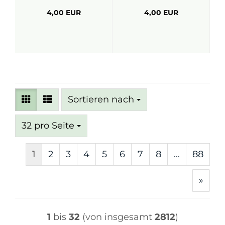
4,00 EUR
4,00 EUR
Sortieren nach
Sortieren nach
pro Seite
32 pro Seite
1
2
3
4
5
6
7
8
...
88
»
1
bis
32
(von insgesamt
2812
)