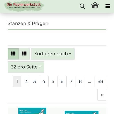
Stanzen & Prägen
Sortieren nach
Sortieren nach
pro Seite
32 pro Seite
1
2
3
4
5
6
7
8
...
88
»