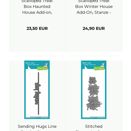
Scalloped Treat
Scalloped Treat
Box Haunted
Box Winter House
House Add-on,
Add-On, Stanze -
Stanze - Lawn
Lawn Fawn
Fawn
23,50 EUR
24,90 EUR
Sending Hugs Line
Stitched