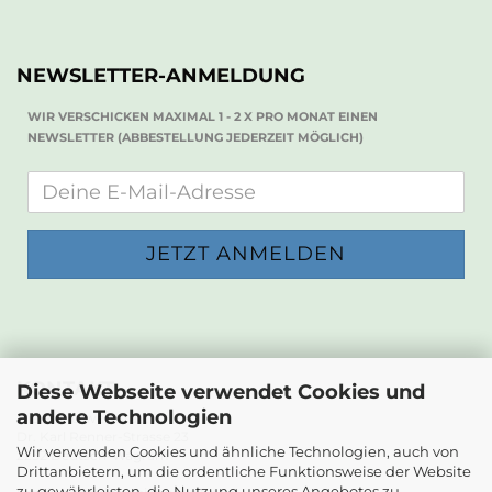
NEWSLETTER-ANMELDUNG
WIR VERSCHICKEN MAXIMAL 1 - 2 X PRO MONAT EINEN
NEWSLETTER (ABBESTELLUNG JEDERZEIT MÖGLICH)
KONTAKT
Diese Webseite verwendet Cookies und
andere Technologien
Die Papierwerkstatt
Dr. Karl Renner-Strasse 23
Wir verwenden Cookies und ähnliche Technologien, auch von
2232 Deutsch-Wagram
Drittanbietern, um die ordentliche Funktionsweise der Website
zu gewährleisten, die Nutzung unseres Angebotes zu