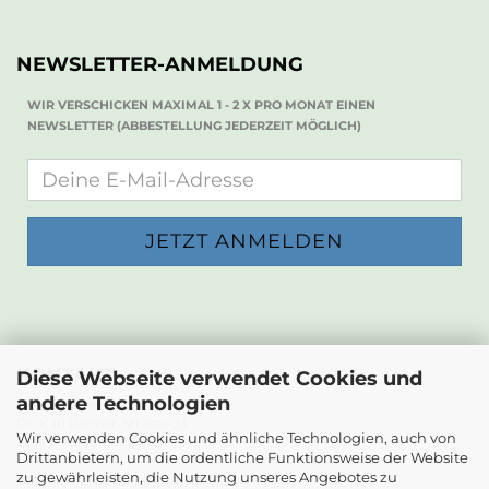
NEWSLETTER-ANMELDUNG
WIR VERSCHICKEN MAXIMAL 1 - 2 X PRO MONAT EINEN
NEWSLETTER (ABBESTELLUNG JEDERZEIT MÖGLICH)
KONTAKT
Diese Webseite verwendet Cookies und
andere Technologien
Die Papierwerkstatt
Dr. Karl Renner-Strasse 23
Wir verwenden Cookies und ähnliche Technologien, auch von
2232 Deutsch-Wagram
Drittanbietern, um die ordentliche Funktionsweise der Website
zu gewährleisten, die Nutzung unseres Angebotes zu
Email: info@diepapierwerkstatt.at