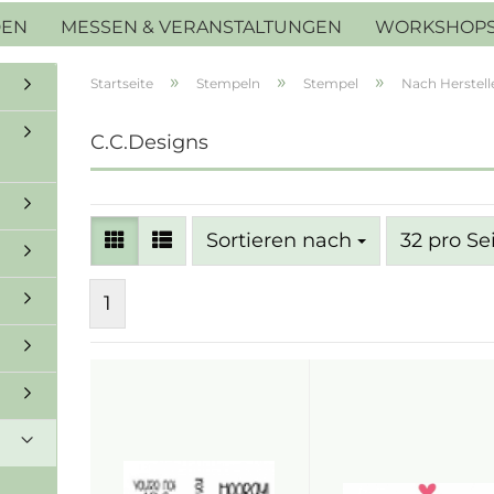
DEN
MESSEN & VERANSTALTUNGEN
WORKSHOP
»
»
»
Startseite
Stempeln
Stempel
Nach Herstell
C.C.Designs
Sortieren nach
pro Seite
Sortieren nach
32 pro Se
1