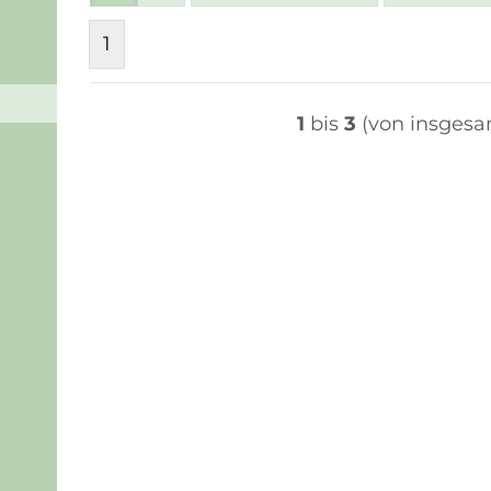
1
1
bis
3
(von insges