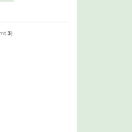
amt
3
)