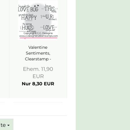
Valentine
Sentiments,
Clearstamp -
C.C.Design
Ehem. 11,90
EUR
Nur 8,30 EUR
ite