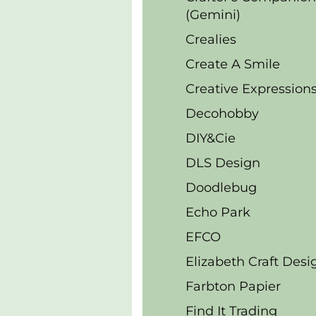
(Gemini)
Crealies
Create A Smile
Creative Expression
Decohobby
DIY&Cie
DLS Design
Doodlebug
Echo Park
EFCO
Elizabeth Craft Desi
Farbton Papier
Find It Trading