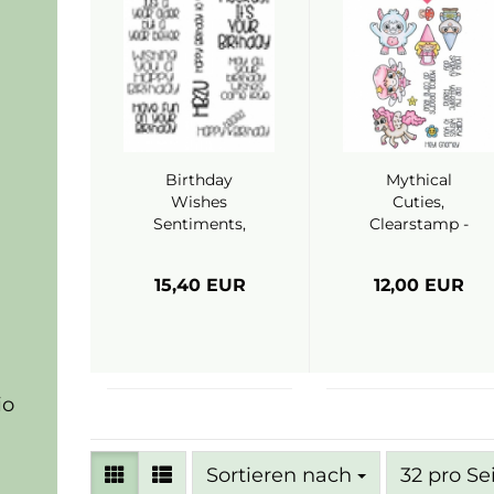
Birthday
Mythical
Wishes
Cuties,
Sentiments,
Clearstamp -
Clearstamp -
C.C. Designs
C.C. Designs
15,40 EUR
12,00 EUR
io
Sortieren nach
pro Seite
Sortieren nach
32 pro Se