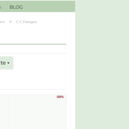
S
BLOG
»
ern
C.C.Designs
ite
-30%