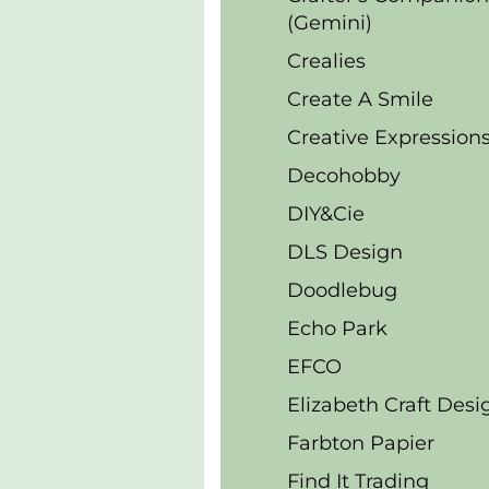
(Gemini)
Crealies
Create A Smile
Creative Expression
Decohobby
DIY&Cie
DLS Design
Doodlebug
Echo Park
EFCO
Elizabeth Craft Desi
Farbton Papier
Find It Trading