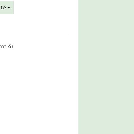
ite
amt
4
)