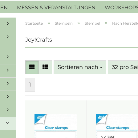
DEN
MESSEN & VERANSTALTUNGEN
WORKSHOP
»
»
»
Startseite
Stempeln
Stempel
Nach Herstell
Joy!Crafts
Sortieren nach
pro Seite
Sortieren nach
32 pro Se
1